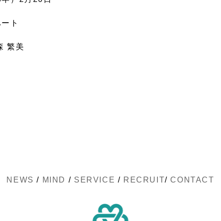
ハート
森 繁美
NEWS
/
MIND
/
SERVICE
/
RECRUIT
/
CONTACT